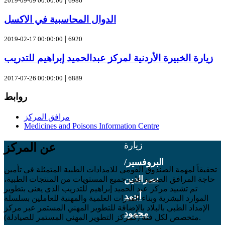
2019-09-09 00:00:00
6986
د/
الدوال المحاسبية في الاكسل
جمال
|
2019-02-17 00:00:00
6920
خلف
زيارة الخبيرة الأردنية لمركز عبدالحميد إبراهيم للتدريب
الله
عدة
|
2017-07-26 00:00:00
6889
شخصيات
روابط
من
مرافق المركز
Medicines and Poisons Information Centre
أهمها
زيارة
عن المركز
البروفسير/
تحقيقاً لمهمة الصندوق القومي للامدادات الطبية المتمثلة في تأمين
نصرالدين
حاجة المرافق الصحية على جميع المستويات من المنتجات الطبية،
تم تشييد مركز عبد الحميد إبراهيم للتدريب الذي يعنى بتطوير
أحمد
الموارد البشرية وبناء القدرات العلمية والمهنية للعاملين بسلسلة
الإمداد الطبي بالبلاد بالإضافة للتطوير المهني المستمر عبر مركز
محمود
متخصص لكل فئة (كمركز التطوير المهني المستمر للصيادلة).