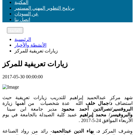
المكتبة
برنامج التطوير المهني المستمر
عن السودان
اتصل بنا
القائمة
الرئيسية
الأنشطة والأخبار
زيارات تعريفية للمركز
زيارات تعريفية للمركز
2017-05-30 00:00:00
شهد مركز عبدالحميد إبراهيم للتدريب زيارات تعريفية حيث
استضاف
د/جمال خلف
الله عدة شخصيات
من أهمها زيارة
البروفسير/نصرالدين أحمد محمود
مدير جامعة ابن سينا
والبروفيسر/ محمد إبراهيم
عميد كلية الصيدلة بالجامعة في يوم
الأربعاء الموافق 24-5-2017 .
وشرف المركز
د. بهاء الدين عبدالحميد-
رائد من رواد الصناعة